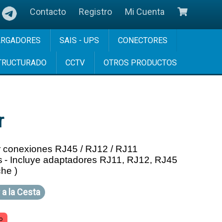
Contacto
Registro
Mi Cuenta
ARGADORES
SAIS - UPS
CONECTORES
TRUCTURADO
CCTV
OTROS PRODUCTOS
r
r conexiones RJ45 / RJ12 / RJ11
s
- Incluye adaptadores RJ11, RJ12, RJ45
che )
r
a la Cesta
o