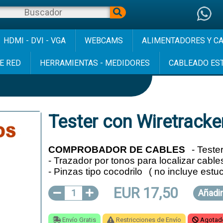
HDMI - DVI - VGA
WEBCAMS
ALIMENTADORES Y C
E RED
HERRAMIENTAS - MEDIDORES
CABLEADO ES
Tester con Wiretracke
COMPROBADOR DE CABLES
- Teste
- Trazador por tonos para localizar cable
- Pinzas tipo cocodrilo
( no incluye estu
EUR 17,50
1
Añadi
Envío Gratis
Restricciones de Envío
Agotad