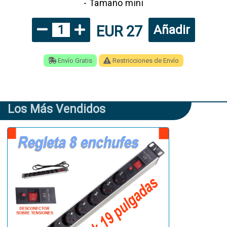
- Tamaño mini
EUR 27
1
Añadir
Envío Gratis
Restricciones de Envío
Los Más Vendidos