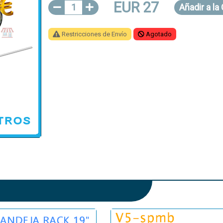
EUR 27
1
Añadir
a la
Restricciones de Envío
Agotado