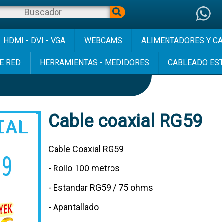
HDMI - DVI - VGA
WEBCAMS
ALIMENTADORES Y C
E RED
HERRAMIENTAS - MEDIDORES
CABLEADO ES
Cable coaxial RG59
Cable Coaxial RG59
- Rollo 100 metros
- Estandar RG59 / 75 ohms
- Apantallado